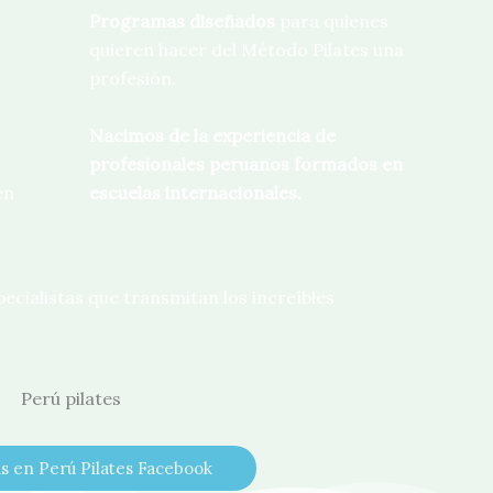
o
Programas diseñados
para quienes
quieren hacer del Método Pilates una
profesión.
Nacimos de la experiencia de
profesionales peruanos formados en
en
escuelas internacionales.
ecialistas que transmitan los increíbles
 en Perú Pilates Facebook