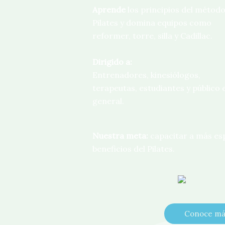
Aprende
los principios del métod
Pilates y domina equipos como
reformer, torre, silla y Cadillac.
Dirigido a:
Entrenadores, kinesiólogos,
terapeutas, estudiantes y público 
general.
Nuestra meta:
capacitar a más esp
beneficios del Pilates.
Conoce más