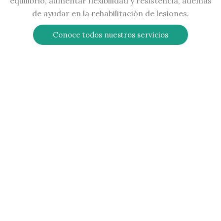
equilibrio, aumentar flexibilidad y resistencia, además
de ayudar en la rehabilitación de lesiones.
Conoce todos nuestros servicios
Números que hablan...
Hablan de nuestra experiencia y de todas aquellas
personas que han caminado junto a nosotros
mejorando su salud fortaleciendo su cuerpo.